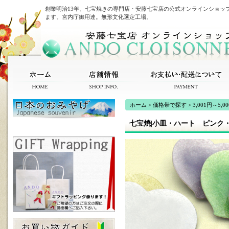
創業明治13年、七宝焼きの専門店・安藤七宝店の公式オンラインショッ
ます。宮内庁御用達。無形文化選定工場。
ホーム
>
価格帯で探す
>
3,001円～5,0
七宝焼|小皿・ハート ピンク