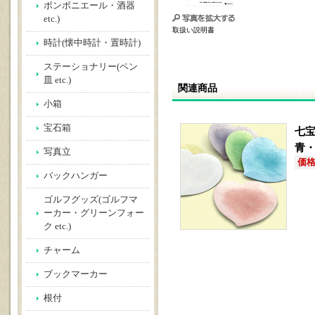
ボンボニエール・酒器
etc.)
取扱い説明書
時計(懐中時計・置時計)
ステーショナリー(ペン
皿 etc.)
関連商品
小箱
宝石箱
七
青
写真立
価格(
バックハンガー
ゴルフグッズ(ゴルフマ
ーカー・グリーンフォー
ク etc.)
チャーム
ブックマーカー
根付