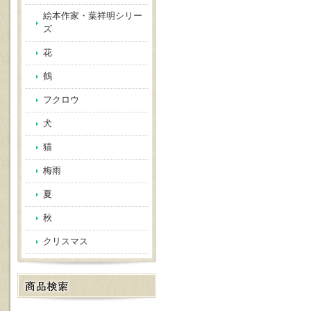
絵本作家・葉祥明シリー
ズ
花
鶴
フクロウ
犬
猫
梅雨
夏
秋
クリスマス