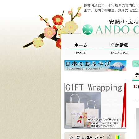
創業明治13年、七宝焼きの専門店
ます。宮内庁御用達。無形文化選定
ホ
テ
17