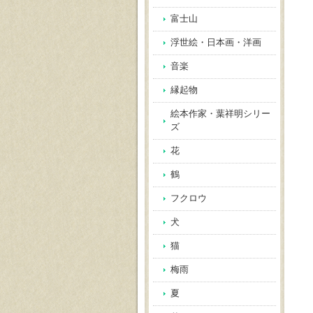
富士山
浮世絵・日本画・洋画
音楽
縁起物
絵本作家・葉祥明シリー
ズ
花
鶴
フクロウ
犬
猫
梅雨
夏