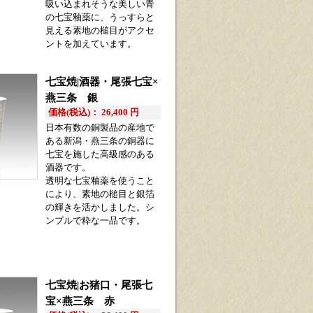
吸い込まれそうな美しい青
の七宝釉薬に、うっすらと
見える素地の槌目がアクセ
ントを加えています。
七宝焼|酒器・尾張七宝×
燕三条 銀
価格(税込)： 26,400 円
日本有数の銅製品の産地で
ある新潟・燕三条の銅器に
七宝を施した高級感のある
酒器です。
透明な七宝釉薬を使うこと
により、素地の槌目と銀箔
の輝きを活かしました。シ
ンプルで粋な一品です。
七宝焼|お猪口・尾張七
宝×燕三条 赤