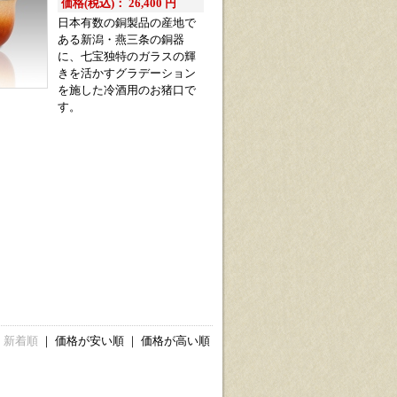
価格(税込)： 26,400 円
日本有数の銅製品の産地で
ある新潟・燕三条の銅器
に、七宝独特のガラスの輝
きを活かすグラデーション
を施した冷酒用のお猪口で
す。
新着順
｜
価格が安い順
｜
価格が高い順