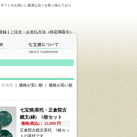
どギフトやお祝いに最適な品々を取り揃えており
登録
ご注文・お支払方法（特定商取引）
新着順
｜
価格が安い順
｜
価格が高い順
七宝焼|茶托・正倉院古
鏡文(緑) 5枚セット
価格(税込)： 22,000 円
正倉院古鏡文茶托 5枚セッ
トの茶托です。