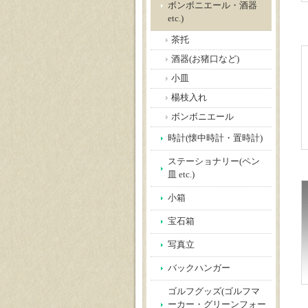
ボンボニエール・酒器
etc.)
茶托
酒器(お猪口など)
小皿
楊枝入れ
ボンボニエール
時計(懐中時計・置時計)
ステーショナリー(ペン
皿 etc.)
小箱
宝石箱
写真立
バックハンガー
ゴルフグッズ(ゴルフマ
ーカー・グリーンフォー