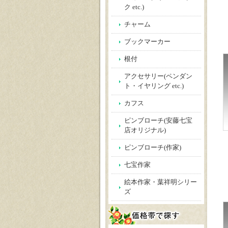
ク etc.)
チャーム
ブックマーカー
根付
アクセサリー(ペンダン
ト・イヤリング etc.)
カフス
ピンブローチ(安藤七宝
店オリジナル)
ピンブローチ(作家)
七宝作家
絵本作家・葉祥明シリー
ズ