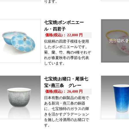
ります。
七宝焼|ボンボニエー
ル・四君子
価格(税込)： 22,000 円
伝統柄の四君子模様を使用
したボンボニエールです。
菊、蘭、竹、梅の4種それぞ
れが春夏秋冬の季節を代表
しています。
七宝焼|お猪口・尾張七
宝×燕三条 グレー
価格(税込)： 26,400 円
日本有数の銅製品の産地で
ある新潟・燕三条の銅器
に、七宝独特のガラスの輝
きを活かすグラデーション
を施した冷酒用のお猪口で
す。