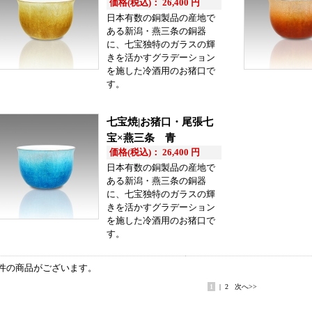
価格(税込)： 26,400 円
日本有数の銅製品の産地で
ある新潟・燕三条の銅器
に、七宝独特のガラスの輝
きを活かすグラデーション
を施した冷酒用のお猪口で
す。
七宝焼|お猪口・尾張七
宝×燕三条 青
価格(税込)： 26,400 円
日本有数の銅製品の産地で
ある新潟・燕三条の銅器
に、七宝独特のガラスの輝
きを活かすグラデーション
を施した冷酒用のお猪口で
す。
件の商品がございます。
1
|
2
次へ>>