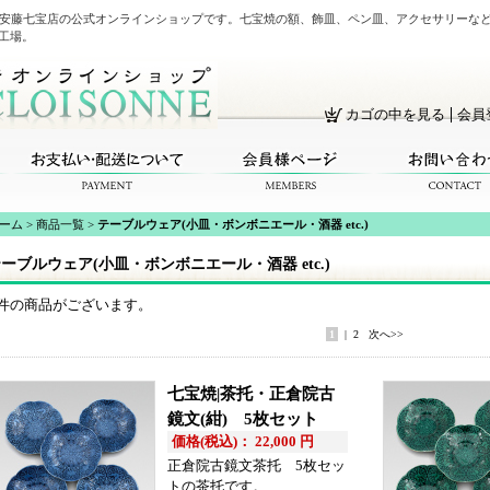
・安藤七宝店の公式オンラインショップです。七宝焼の額、飾皿、ペン皿、アクセサリーな
工場。
カゴの中を見る
会員
ーム
>
商品一覧
>
テーブルウェア(小皿・ボンボニエール・酒器 etc.)
ーブルウェア(小皿・ボンボニエール・酒器 etc.)
件の商品がございます。
1
|
2
次へ>>
七宝焼|茶托・正倉院古
鏡文(紺) 5枚セット
価格(税込)： 22,000 円
正倉院古鏡文茶托 5枚セッ
トの茶托です。