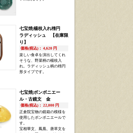
七宝焼|楊枝入れ楕円
ラディッシュ 【在庫限
り】
価格(税込)： 4,620 円
楽しい食卓を演出してくれ
そうな、野菜柄の楊枝入
れ。ラディッシュ柄の楕円
形タイプです。
七宝焼|ボンボニエー
ル・古鏡文 金
価格(税込)： 22,000 円
正倉院宝物の鏡箱の模様を
使用したボンボニエールで
す。
宝相華文、鳳凰、唐草文を