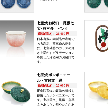
七宝焼|お猪口・尾張七
宝×燕三条 ピンク
価格(税込)： 26,400 円
日本有数の銅製品の産地で
ある新潟・燕三条の銅器
に、七宝独特のガラスの輝
きを活かすグラデーション
を施した冷酒用のお猪口で
す。
七宝焼|ボンボニエー
ル・古鏡文 緑
価格(税込)： 22,000 円
正倉院宝物の鏡箱の模様を
使用したボンボニエールで
す。宝相華文、鳳凰、唐草
文をあしらい華やかさがあ