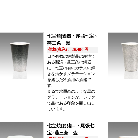
七宝焼|酒器・尾張七宝×
燕三条 黒
価格(税込)： 26,400 円
日本有数の銅製品の産地で
ある新潟・燕三条の銅器
に、七宝特有のガラスの輝
きを活かすグラデーション
を施した冷酒用の酒器で
す。
まるで水墨画のような黒の
グラデーションが、シック
で品のある印象を醸し出し
ています。
七宝焼|お猪口・尾張七
宝×燕三条 金