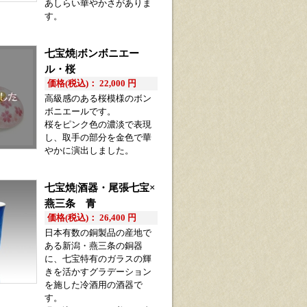
あしらい華やかさがありま
す。
七宝焼|ボンボニエー
ル・桜
価格(税込)： 22,000 円
高級感のある桜模様のボン
ボニエールです。
桜をピンク色の濃淡で表現
し、取手の部分を金色で華
やかに演出しました。
七宝焼|酒器・尾張七宝×
燕三条 青
価格(税込)： 26,400 円
日本有数の銅製品の産地で
ある新潟・燕三条の銅器
に、七宝特有のガラスの輝
きを活かすグラデーション
を施した冷酒用の酒器で
す。