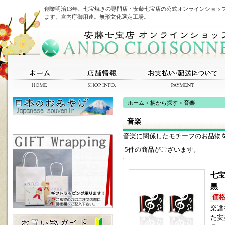
創業明治13年、七宝焼きの専門店・安藤七宝店の公式オンラインショッ
ます。宮内庁御用達。無形文化選定工場。
ホーム
>
柄から探す
>
音楽
音楽
音楽に関係したモチーフのお品物
5
件の商品がございます。
七
黒
価格(
楽譜
た安