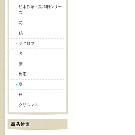
絵本作家・葉祥明シリー
ズ
花
鶴
フクロウ
犬
猫
梅雨
夏
秋
クリスマス