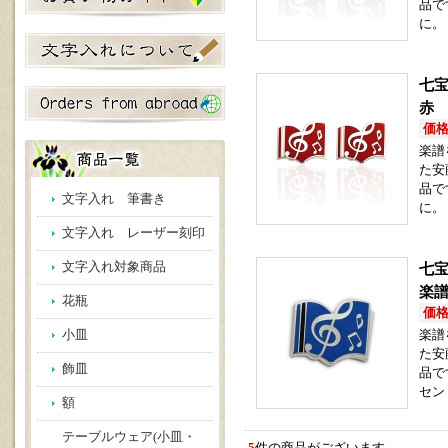
品で
に。
七
赤
価格(
楽譜
た安
品で
文字入れ 筆書き
に。
文字入れ レーザー刻印
文字入れ対象商品
七宝
楽
花瓶
価格(
小皿
楽譜
た安
飾皿
品で
セン
額
テーブルウェア(小皿・