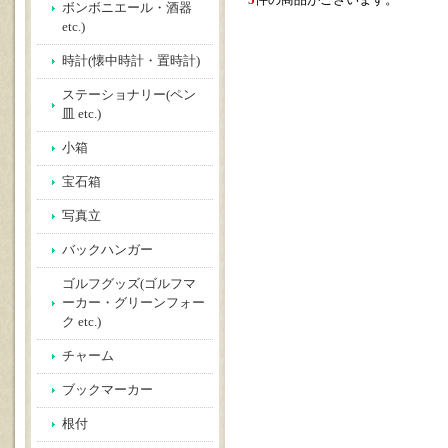
5
件の商品がございます。
ボンボニエール・酒器
etc.)
時計(懐中時計・置時計)
ステーショナリー(ペン
皿 etc.)
小箱
宝石箱
写真立
バックハンガー
ゴルフグッズ(ゴルフマ
ーカー・グリーンフォー
ク etc.)
チャーム
ブックマーカー
根付