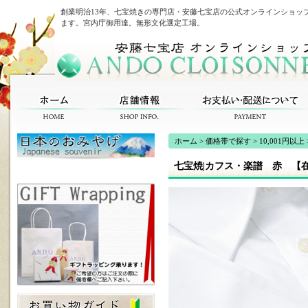
創業明治13年、七宝焼きの専門店・安藤七宝店の公式オンラインショッ
ます。宮内庁御用達。無形文化選定工場。
ホーム
>
価格帯で探す
>
10,001円以上
七宝焼|カフス・楽譜 赤 【