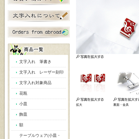
文字入れ 筆書き
文字入れ レーザー刻印
文字入れ対象商品
花瓶
小皿
拡大
裏面・金具
飾皿
額
テーブルウェア(小皿・