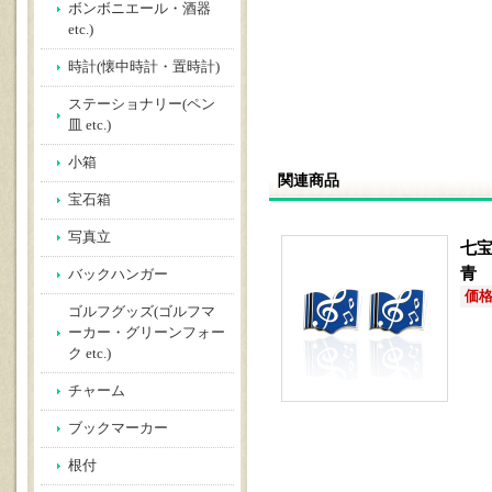
ボンボニエール・酒器
etc.)
時計(懐中時計・置時計)
ステーショナリー(ペン
皿 etc.)
小箱
関連商品
宝石箱
写真立
七
青
バックハンガー
価格(
ゴルフグッズ(ゴルフマ
ーカー・グリーンフォー
ク etc.)
チャーム
ブックマーカー
根付