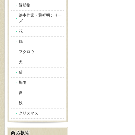
縁起物
絵本作家・葉祥明シリー
ズ
花
鶴
フクロウ
犬
猫
梅雨
夏
秋
クリスマス