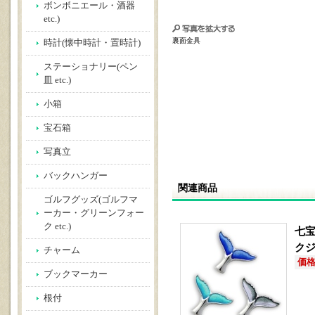
ボンボニエール・酒器
etc.)
裏面金具
時計(懐中時計・置時計)
ステーショナリー(ペン
皿 etc.)
小箱
宝石箱
写真立
バックハンガー
関連商品
ゴルフグッズ(ゴルフマ
ーカー・グリーンフォー
ク etc.)
七宝
ク
チャーム
価格(
ブックマーカー
根付