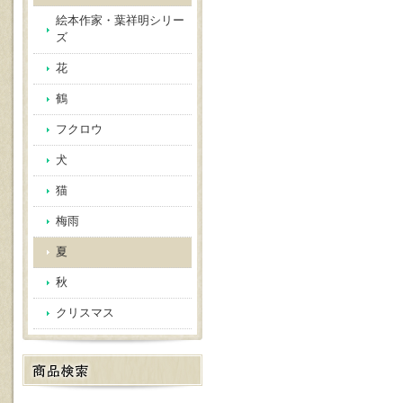
絵本作家・葉祥明シリー
ズ
花
鶴
フクロウ
犬
猫
梅雨
夏
秋
クリスマス