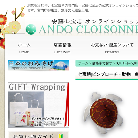
創業明治13年、七宝焼きの専門店・安藤七宝店の公式オンラインショッ
ます。宮内庁御用達。無形文化選定工場。
ホーム
>
価格帯で探す
>
3,001円～5,0
七宝焼|ピンブローチ・動物 