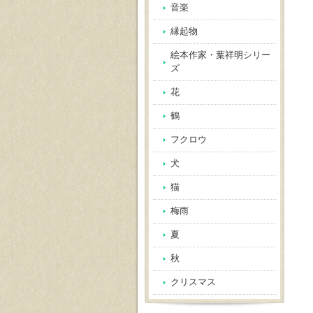
音楽
縁起物
絵本作家・葉祥明シリー
ズ
花
鶴
フクロウ
犬
猫
梅雨
夏
秋
クリスマス