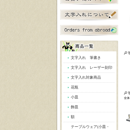
文字入れ 筆書き
文字入れ レーザー刻印
文字入れ対象商品
花瓶
小皿
全体
飾皿
額
テーブルウェア(小皿・