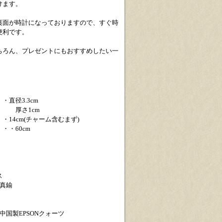
けます。
裏面が時計になっておりますので、すぐ時
便利です。
ちろん、プレゼントにもおすすめしたい一
直径3.3cm
1cm
・14cm(チャーム含むまず)
・・60cm
ス
>真鍮
中国製EPSONクォーツ