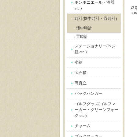
ボンボニエール・酒器
etc.)
BOX
時計(懐中時計・置時計)
懐中時計
置時計
ステーショナリー(ペン
皿 etc.)
小箱
宝石箱
写真立
バックハンガー
ゴルフグッズ(ゴルフマ
ーカー・グリーンフォー
ク etc.)
チャーム
ブックマーカー