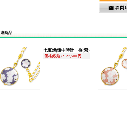
関連商品
七宝焼|懐中時計 桜(紫)
価格(税込)： 27,500 円