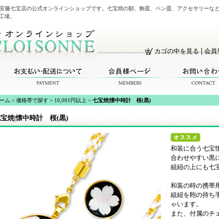
・安藤七宝店の公式オンラインショップです。七宝焼の額、飾皿、ペン皿、アクセサリーな
工場。
カゴの中を見る
会員
ーム
>
価格帯で探す
>
10,001円以上
>
七宝焼|懐中時計 桜(黒)
宝焼|懐中時計 桜(黒)
和装に合う七宝
合わせやすい黒
組紐の上にも七
和装の時の携帯
組紐を鞄の持ち
ゃいます。
また、付属のチ