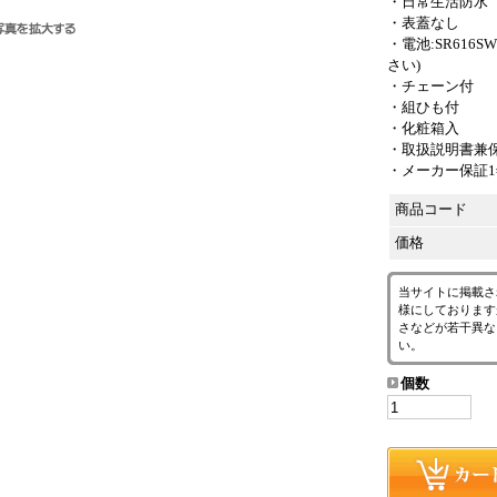
・日常生活防水
・表蓋なし
・電池:SR61
さい)
・チェーン付
・組ひも付
・化粧箱入
・取扱説明書兼
・メーカー保証
商品コード
価格
当サイトに掲載さ
様にしております
さなどが若干異な
い。
個数