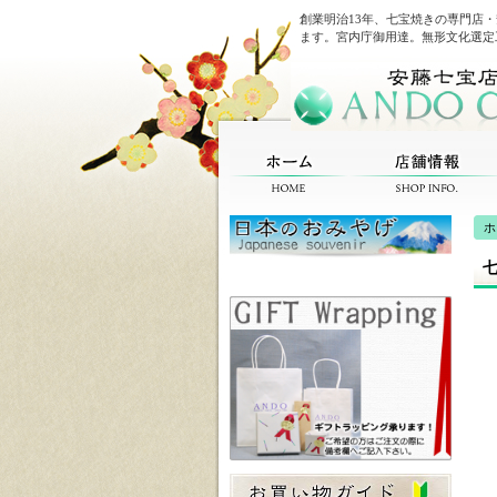
創業明治13年、七宝焼きの専門店
ます。宮内庁御用達。無形文化選定
ホ
七