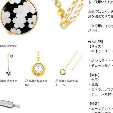
もご使用いただ
蓋式ではなく、
刻を確認できて
ご自分用にはも
品です。
■商品情報
【サイズ】
・本体サイズ・・・
厚さ
・組ひも長さ・・
・チェーン長さ・
【素材】
・七宝
・真鍮
時計
チェーン
・ミネラルガラ
・チェーン素材
【情報】
・ムーブメント>