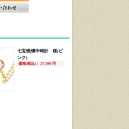
七宝焼|懐中時計 桜(ピ
ンク)
価格(税込)： 27,500 円