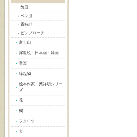
飾皿
ペン皿
置時計
ピンブローチ
富士山
浮世絵・日本画・洋画
音楽
縁起物
絵本作家・葉祥明シリー
ズ
花
鶴
フクロウ
犬