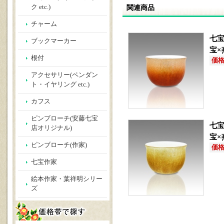
関連商品
ク etc.)
チャーム
七宝
ブックマーカー
宝×
根付
価格(
アクセサリー(ペンダン
ト・イヤリング etc.)
カフス
ピンブローチ(安藤七宝
七宝
店オリジナル)
宝×
ピンブローチ(作家)
価格(
七宝作家
絵本作家・葉祥明シリー
ズ