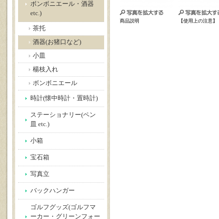
ボンボニエール・酒器
etc.)
商品説明
【使用上の注意】
茶托
酒器(お猪口など)
小皿
楊枝入れ
ボンボニエール
時計(懐中時計・置時計)
ステーショナリー(ペン
皿 etc.)
小箱
宝石箱
写真立
バックハンガー
ゴルフグッズ(ゴルフマ
ーカー・グリーンフォー