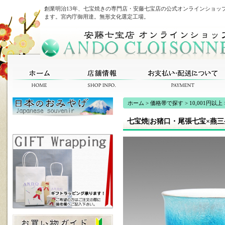
創業明治13年、七宝焼きの専門店・安藤七宝店の公式オンラインショッ
ます。宮内庁御用達。無形文化選定工場。
ホーム
>
価格帯で探す
>
10,001円以上
七宝焼|お猪口・尾張七宝×燕