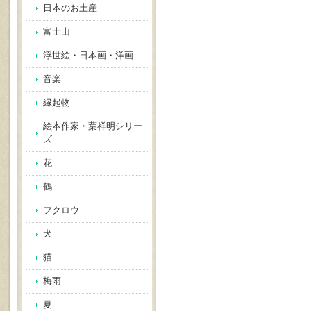
日本のお土産
富士山
浮世絵・日本画・洋画
音楽
縁起物
絵本作家・葉祥明シリー
ズ
花
鶴
フクロウ
犬
猫
梅雨
夏