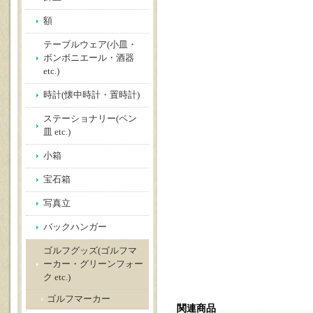
額
テーブルウェア(小皿・
ボンボニエール・酒器
etc.)
時計(懐中時計・置時計)
ステーショナリー(ペン
皿 etc.)
小箱
宝石箱
写真立
バックハンガー
ゴルフグッズ(ゴルフマ
ーカー・グリーンフォー
ク etc.)
ゴルフマーカー
関連商品