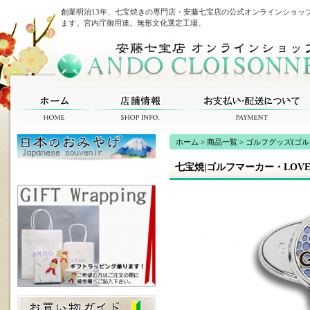
創業明治13年、七宝焼きの専門店・安藤七宝店の公式オンラインショッ
ます。宮内庁御用達。無形文化選定工場。
ホーム
>
商品一覧
>
ゴルフグッズ(ゴルフ
七宝焼|ゴルフマーカー・LOV