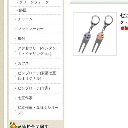
グリーンフォーク
飾皿
七宝
チャーム
ク・
価格(
ブックマーカー
根付
アクセサリー(ペンダン
ト・イヤリング etc.)
カフス
ピンブローチ(安藤七宝
店オリジナル)
ピンブローチ(作家)
七宝作家
絵本作家・葉祥明シリー
ズ