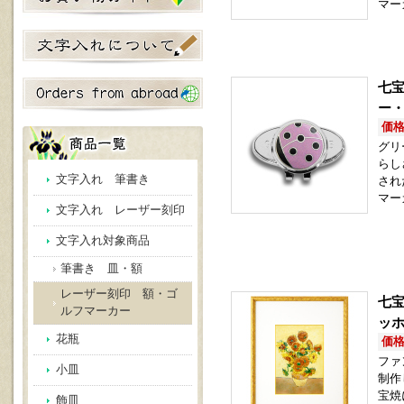
マー
七宝
ー
価格(
グリ
らし
文字入れ 筆書き
され
マー
文字入れ レーザー刻印
文字入れ対象商品
筆書き 皿・額
レーザー刻印 額・ゴ
七宝
ルフマーカー
ッ
花瓶
価格(
ファ
小皿
制作
宝焼
飾皿