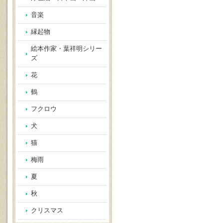
音楽
縁起物
絵本作家・葉祥明シリー
ズ
花
鶴
フクロウ
犬
猫
梅雨
夏
秋
クリスマス