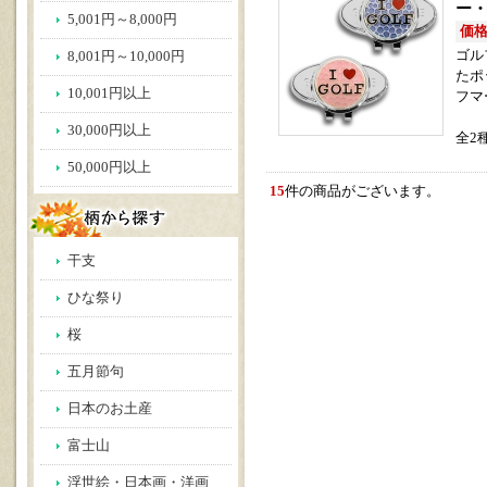
ー・
5,001円～8,000円
価格(
ゴル
8,001円～10,000円
たポ
10,001円以上
フマ
30,000円以上
全2
50,000円以上
15
件の商品がございます。
干支
ひな祭り
桜
五月節句
日本のお土産
富士山
浮世絵・日本画・洋画