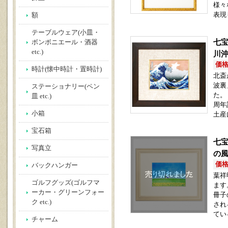
様々
表現
額
テーブルウェア(小皿・
七宝
ボンボニエール・酒器
etc.)
川沖
価格(
時計(懐中時計・置時計)
北斎
波裏
ステーショナリー(ペン
た。
皿 etc.)
周年
小箱
土産
宝石箱
七宝
写真立
の
価格(
バックハンガー
葉祥
ゴルフグッズ(ゴルフマ
ます
ーカー・グリーンフォー
冊子
ク etc.)
され
てい
チャーム