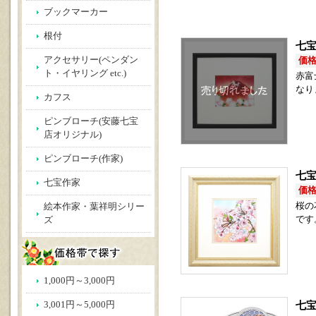
ブックマーカー
根付
七宝
アクセサリー(ペンダン
価格(
ト・イヤリング etc.)
赤富
なり
カフス
ピンブローチ(安藤七宝
店オリジナル)
ピンブローチ(作家)
七宝
七宝作家
価格(
桜の
絵本作家・葉祥明シリー
です
ズ
1,000円～3,000円
七宝
3,001円～5,000円