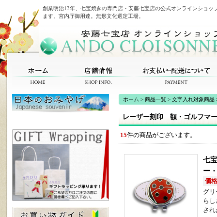
創業明治13年、七宝焼きの専門店・安藤七宝店の公式オンラインショッ
ます。宮内庁御用達。無形文化選定工場。
ホーム
>
商品一覧
>
文字入れ対象商品
レーザー刻印 額・ゴルフマ
15
件の商品がございます。
七宝
ー
価格(
グリ
らし
され