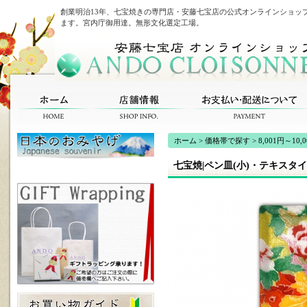
創業明治13年、七宝焼きの専門店・安藤七宝店の公式オンラインショッ
ます。宮内庁御用達。無形文化選定工場。
ホーム
>
価格帯で探す
>
8,001円～10,
七宝焼|ペン皿(小)・テキスタ