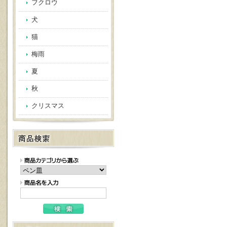
フクロウ
犬
猫
梅雨
夏
秋
クリスマス