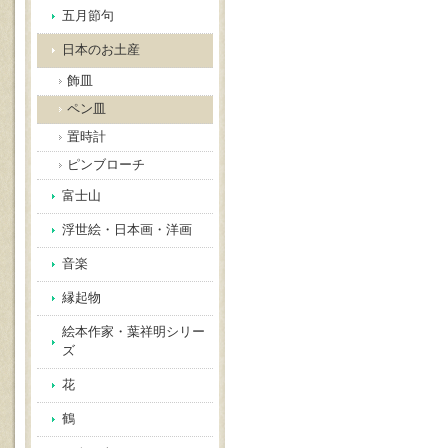
五月節句
日本のお土産
飾皿
ペン皿
置時計
ピンブローチ
富士山
浮世絵・日本画・洋画
音楽
縁起物
絵本作家・葉祥明シリー
ズ
花
鶴