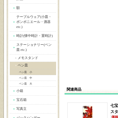
額
テーブルウェア(小皿・
ボンボニエール・酒器
etc.)
時計(懐中時計・置時計)
ステーショナリー(ペン
皿 etc.)
メモスタンド
ペン皿
ペン皿 小
ペン皿 中
ペン皿 大
関連商品
小箱
宝石箱
七宝
写真立
ス
価格(
バックハンガー