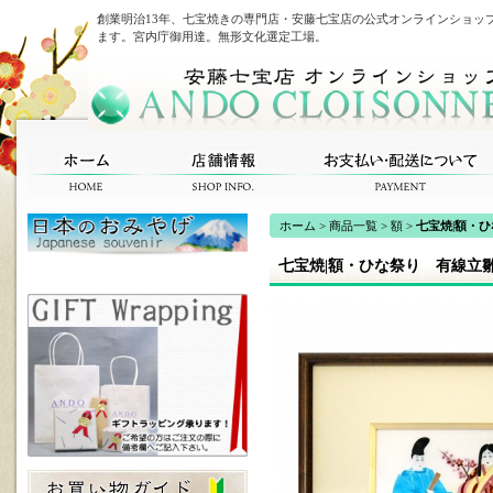
創業明治13年、七宝焼きの専門店・安藤七宝店の公式オンラインショッ
ます。宮内庁御用達。無形文化選定工場。
ホーム
>
商品一覧
>
額
>
七宝焼|額・
七宝焼|額・ひな祭り 有線立