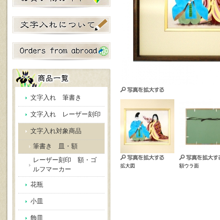
文字入れ 筆書き
文字入れ レーザー刻印
文字入れ対象商品
筆書き 皿・額
レーザー刻印 額・ゴ
拡大図
額ウラ面
ルフマーカー
花瓶
小皿
飾皿