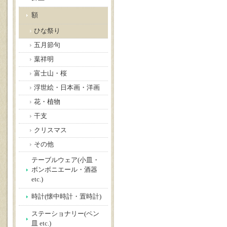
額
ひな祭り
五月節句
葉祥明
富士山・桜
浮世絵・日本画・洋画
花・植物
干支
クリスマス
その他
テーブルウェア(小皿・
ボンボニエール・酒器
etc.)
時計(懐中時計・置時計)
ステーショナリー(ペン
皿 etc.)