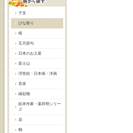
干支
ひな祭り
桜
五月節句
日本のお土産
富士山
浮世絵・日本画・洋画
音楽
縁起物
絵本作家・葉祥明シリー
ズ
花
鶴