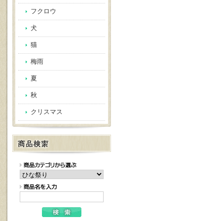
フクロウ
犬
猫
梅雨
夏
秋
クリスマス