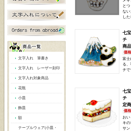
メキ
とつ
ない
した
七宝
チ 
商品
価格(
文字入れ 筆書き
富士
る、
文字入れ レーザー刻印
チで
文字入れ対象商品
花瓶
七宝
チ 
小皿
定商
飾皿
価格(
おい
額
キの
テーブルウェア(小皿・
サン