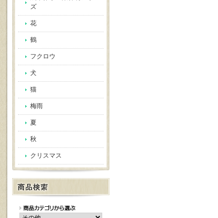
ズ
花
鶴
フクロウ
犬
猫
梅雨
夏
秋
クリスマス