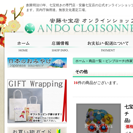
創業明治13年、七宝焼きの専門店・安藤七宝店の公式オンラインショッ
ます。宮内庁御用達。無形文化選定工場。
ホーム
>
商品一覧
>
ピンブローチ(作家
その他
16
件の商品がございます。
七宝
チ 
品)
価格(