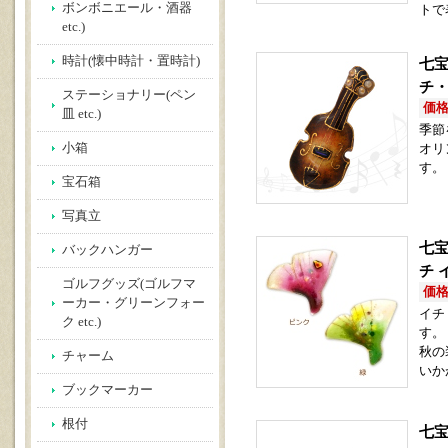
ボンボニエール・酒器
トで
etc.)
時計(懐中時計・置時計)
七宝
チ
ステーショナリー(ペン
価格(
皿 etc.)
季節
小箱
オリ
す。
宝石箱
写真立
七宝
バックハンガー
チ 
ゴルフグッズ(ゴルフマ
価格(
ーカー・グリーンフォー
イチ
ク etc.)
す。
秋の
チャーム
いか
ブックマーカー
根付
七宝