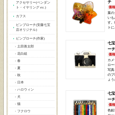
チ 
アクセサリー(ペンダン
価格(
ト・イヤリング etc.)
葉の
カフス
いも
す。
ピンブローチ(安藤七宝
トに
店オリジナル)
ピンブローチ(作家)
七宝
土田善太郎
ー
花白組
価格(
カメ
春
ロー
夏
写真
のプ
秋
ょう
日本
ハロウィン
七宝
犬
ー
猫
価格(
色鉛
フクロウ