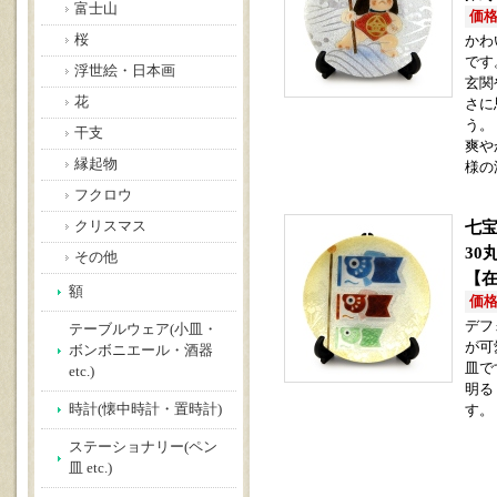
富士山
価格(
桜
かわ
です
浮世絵・日本画
玄関
花
さに
う。
干支
爽や
縁起物
様の
フクロウ
七宝
クリスマス
3
その他
【
額
価格(
デフ
テーブルウェア(小皿・
が可
ボンボニエール・酒器
皿で
etc.)
明る
時計(懐中時計・置時計)
す。
ステーショナリー(ペン
皿 etc.)