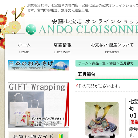
創業明治13年、七宝焼きの専門店・安藤七宝店の公式オンラインショッ
ます。宮内庁御用達。無形文化選定工場。
ホーム
>
商品一覧
>
飾皿
>
五月節句
五月節句
9
件の商品がございます。
七宝
句
り
価格(
節句
す。