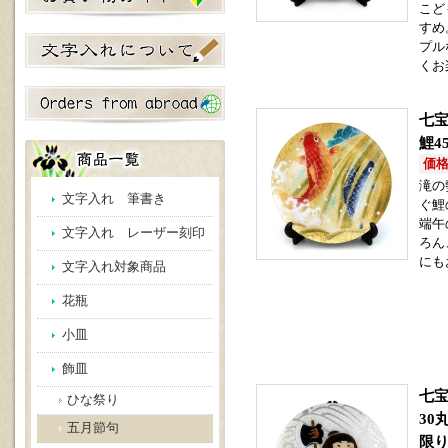
こど
すめ
プル
くお
七宝
鯉4
価格(
滝の
文字入れ 筆書き
ぐ鯉
端午
文字入れ レーザー刻印
ろん
にも
文字入れ対象商品
花瓶
小皿
飾皿
七宝
ひな祭り
30
五月節句
限