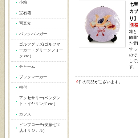
小箱
七宝
カブ
宝石箱
り
写真立
価格(
凛と
バックハンガー
飾皿
た雰
ゴルフグッズ(ゴルフマ
すっ
ーカー・グリーンフォー
ので
ク etc.)
して
チャーム
す。
ブックマーカー
9
件の商品がございます。
根付
アクセサリー(ペンダン
ト・イヤリング etc.)
カフス
ピンブローチ(安藤七宝
店オリジナル)