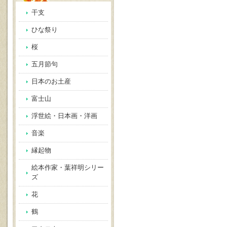
干支
ひな祭り
桜
五月節句
日本のお土産
富士山
浮世絵・日本画・洋画
音楽
縁起物
絵本作家・葉祥明シリー
ズ
花
鶴