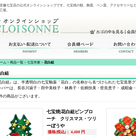
・安藤七宝店の公式オンラインショップです。七宝焼の額、飾皿、ペン皿、アクセサリーな
工場。
カゴの中を見る
会員
ーム
>
商品一覧
>
七宝作家
>
花白組
花白組
花白組』は、半透明白の七宝釉薬「花白」の名称から名づけられた七宝造形グ
ンバーは、長谷川淑子・田中美枝子・林典子・佐柄扶美・世良恵子・ 成昭侖
件の商品がございます。
七宝焼|花白組ピンブロ
ーチ クリスマス・ツリ
ーぼうや
価格(税込)： 4,400 円