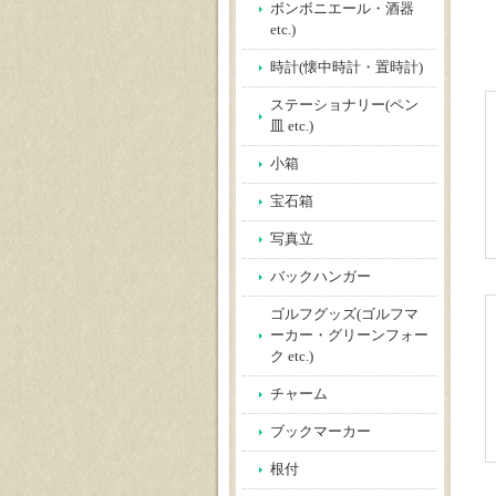
ボンボニエール・酒器
etc.)
時計(懐中時計・置時計)
ステーショナリー(ペン
皿 etc.)
小箱
宝石箱
写真立
バックハンガー
ゴルフグッズ(ゴルフマ
ーカー・グリーンフォー
ク etc.)
チャーム
ブックマーカー
根付