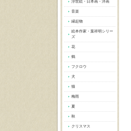
浮世絵・日本画・洋画
音楽
縁起物
絵本作家・葉祥明シリー
ズ
花
鶴
フクロウ
犬
猫
梅雨
夏
秋
クリスマス