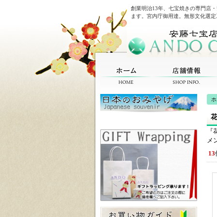
創業明治13年、七宝焼きの専門店
ます。宮内庁御用達。無形文化選定
ホ
『
メ
13