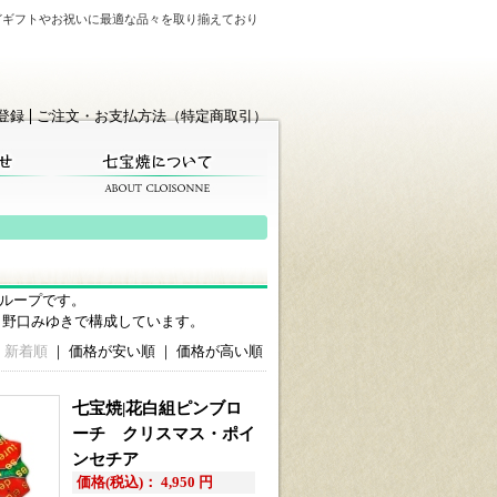
どギフトやお祝いに最適な品々を取り揃えており
登録
ご注文・お支払方法（特定商取引）
ループです。
・野口みゆきで構成しています。
新着順
｜
価格が安い順
｜
価格が高い順
七宝焼|花白組ピンブロ
ーチ クリスマス・ポイ
ンセチア
価格(税込)： 4,950 円