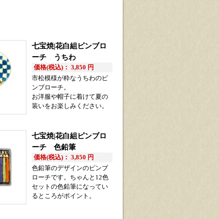
七宝焼|花白組ピンブロ
ーチ うちわ
価格(税込)： 3,850 円
市松模様が粋なうちわのピ
ンブローチ。
お洋服や帽子に着けて夏の
装いをお楽しみください。
七宝焼|花白組ピンブロ
ーチ 色鉛筆
価格(税込)： 3,850 円
色鉛筆のデザインのピンブ
ローチです。ちゃんと12色
セットの色鉛筆になってい
るところがポイント。