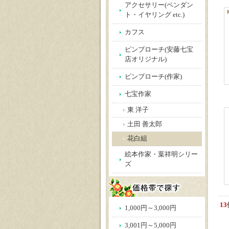
アクセサリー(ペンダン
ト・イヤリング etc.)
カフス
ピンブローチ(安藤七宝
店オリジナル)
ピンブローチ(作家)
七宝作家
東 洋子
土田 善太郎
花白組
絵本作家・葉祥明シリー
ズ
13
1,000円～3,000円
3,001円～5,000円