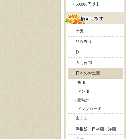
50,000円以上
干支
ひな祭り
桜
五月節句
日本のお土産
飾皿
ペン皿
置時計
ピンブローチ
富士山
浮世絵・日本画・洋画