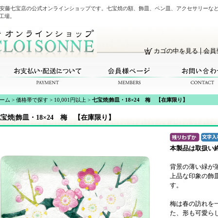
・安藤七宝店の公式オンラインショップです。七宝焼の額、飾皿、ペン皿、アクセサリーな
工場。
カゴの中を見る
会員
ーム
>
価格帯で探す
>
10,001円以上
>
七宝焼|飾皿・18×24 梅 【在庫限り】
宝焼|飾皿・18×24 梅 【在庫限り】
本製品は取扱い
背景の薄い緑が
上品な印象の飾
す。
梅は春の訪れを
た、形も可愛ら