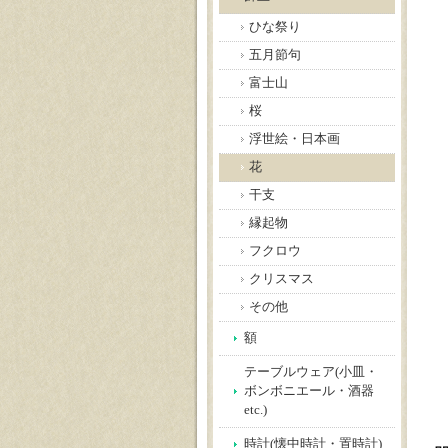
ひな祭り
五月節句
富士山
桜
浮世絵・日本画
花
干支
縁起物
フクロウ
クリスマス
その他
額
テーブルウェア(小皿・
ボンボニエール・酒器
etc.)
時計(懐中時計・置時計)