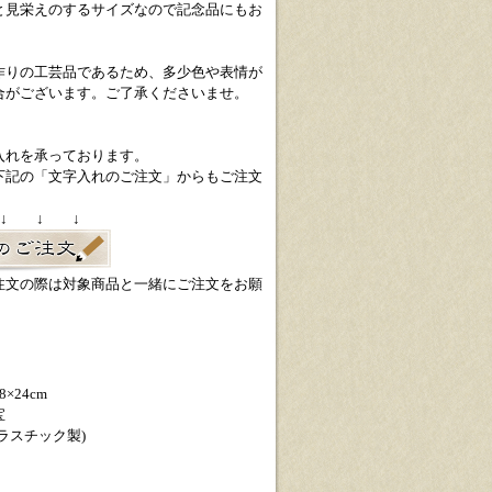
と見栄えのするサイズなので記念品にもお
作りの工芸品であるため、多少色や表情が
合がございます。ご了承くださいませ。
入れを承っております。
下記の「文字入れのご注文」からもご注文
 ↓ ↓ ↓
注文の際は対象商品と一緒にご注文をお願
×24cm
宝
ラスチック製)