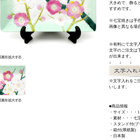
大きめで、飾る
すすめです。
※七宝焼きは手
画像と異なる場
※有料にて文字
文字のご注文は
が出来ます。
↓ ↓ ↓
※文字入れをご
いします。
■商品情報
・サイズ・・・18
・素材・・・七
・スタンド付(プ
・箱付(厚紙製)
・日本製