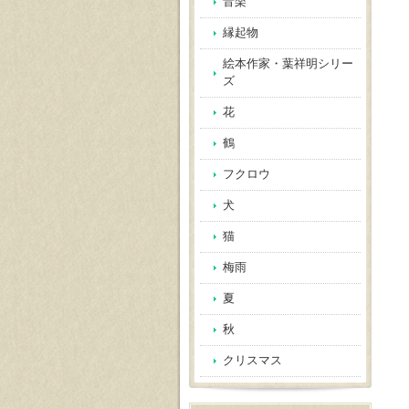
音楽
縁起物
絵本作家・葉祥明シリー
ズ
花
鶴
フクロウ
犬
猫
梅雨
夏
秋
クリスマス