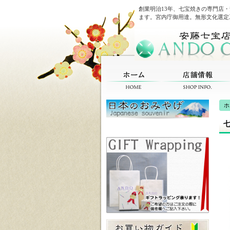
創業明治13年、七宝焼きの専門店
ます。宮内庁御用達。無形文化選定
ホ
七