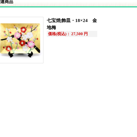
関連商品
七宝焼|飾皿・18×24 金
地梅
価格(税込)： 27,500 円