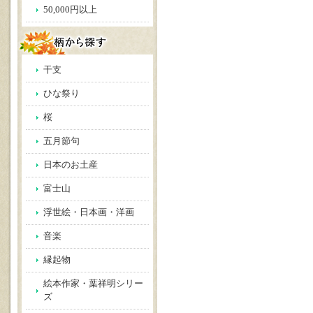
50,000円以上
干支
ひな祭り
桜
五月節句
日本のお土産
富士山
浮世絵・日本画・洋画
音楽
縁起物
絵本作家・葉祥明シリー
ズ