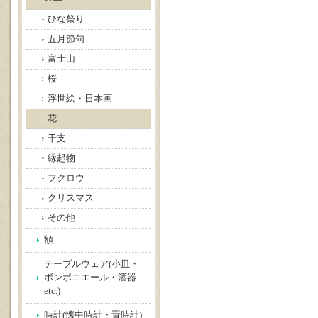
ひな祭り
五月節句
富士山
桜
浮世絵・日本画
花
干支
縁起物
フクロウ
クリスマス
その他
額
テーブルウェア(小皿・
ボンボニエール・酒器
etc.)
時計(懐中時計・置時計)