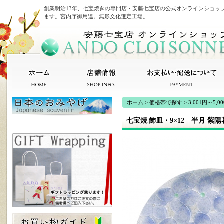
創業明治13年、七宝焼きの専門店・安藤七宝店の公式オンラインショッ
ます。宮内庁御用達。無形文化選定工場。
ホーム
>
価格帯で探す
>
3,001円～5,0
七宝焼|飾皿・9×12 半月 紫