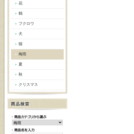
花
鶴
フクロウ
犬
猫
梅雨
夏
秋
クリスマス