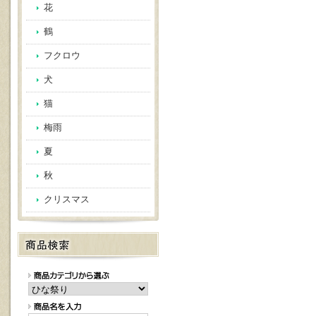
花
鶴
フクロウ
犬
猫
梅雨
夏
秋
クリスマス