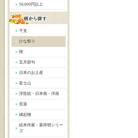
50,000円以上
干支
ひな祭り
桜
五月節句
日本のお土産
富士山
浮世絵・日本画・洋画
音楽
縁起物
絵本作家・葉祥明シリー
ズ