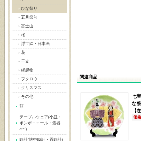
ひな祭り
五月節句
富士山
桜
浮世絵・日本画
花
干支
縁起物
関連商品
フクロウ
クリスマス
七宝
その他
な
額
【
テーブルウェア(小皿・
価格(
ボンボニエール・酒器
etc.)
時計(懐中時計・置時計)