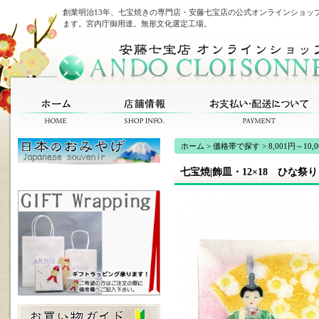
創業明治13年、七宝焼きの専門店・安藤七宝店の公式オンラインショッ
ます。宮内庁御用達。無形文化選定工場。
ホーム
>
価格帯で探す
>
8,001円～10,
七宝焼|飾皿・12×18 ひな祭