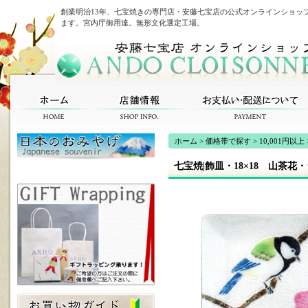
創業明治13年、七宝焼きの専門店・安藤七宝店の公式オンラインショッ
ます。宮内庁御用達。無形文化選定工場。
ホーム
>
価格帯で探す
>
10,001円以上
七宝焼|飾皿・18×18 山茶