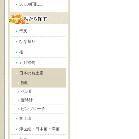
50,000円以上
干支
ひな祭り
桜
五月節句
日本のお土産
飾皿
ペン皿
置時計
ピンブローチ
富士山
浮世絵・日本画・洋画