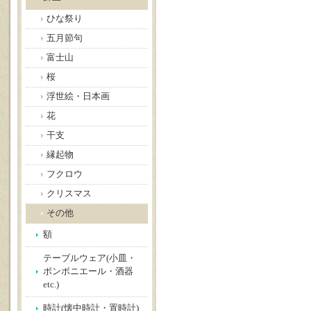
ひな祭り
五月節句
富士山
桜
浮世絵・日本画
花
干支
縁起物
フクロウ
クリスマス
その他
額
テーブルウェア(小皿・
ボンボニエール・酒器
etc.)
時計(懐中時計・置時計)