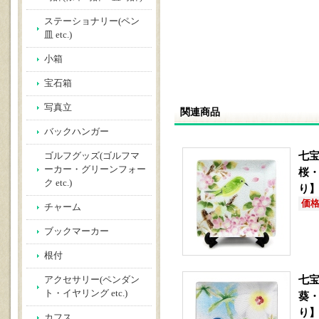
ステーショナリー(ペン
皿 etc.)
小箱
宝石箱
写真立
関連商品
バックハンガー
七宝
ゴルフグッズ(ゴルフマ
ーカー・グリーンフォー
桜
ク etc.)
り
価格(
チャーム
ブックマーカー
根付
七宝
アクセサリー(ペンダン
ト・イヤリング etc.)
葵
り
カフス