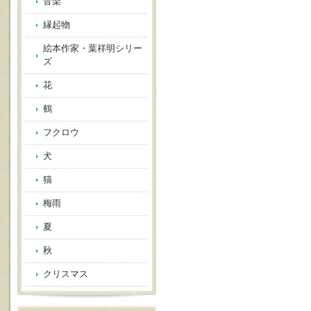
音楽
縁起物
絵本作家・葉祥明シリー
ズ
花
鶴
フクロウ
犬
猫
梅雨
夏
秋
クリスマス