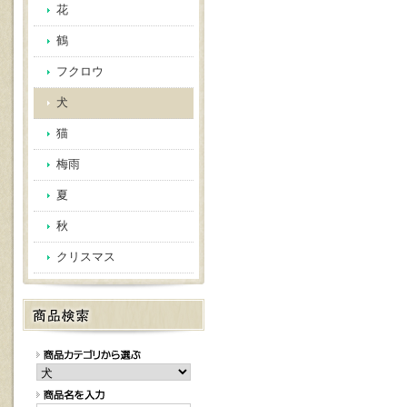
花
鶴
フクロウ
犬
猫
梅雨
夏
秋
クリスマス