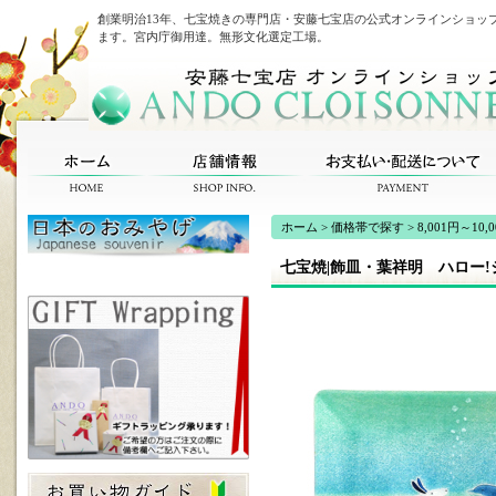
創業明治13年、七宝焼きの専門店・安藤七宝店の公式オンラインショッ
ます。宮内庁御用達。無形文化選定工場。
ホーム
>
価格帯で探す
>
8,001円～10,
七宝焼|飾皿・葉祥明 ハロー!