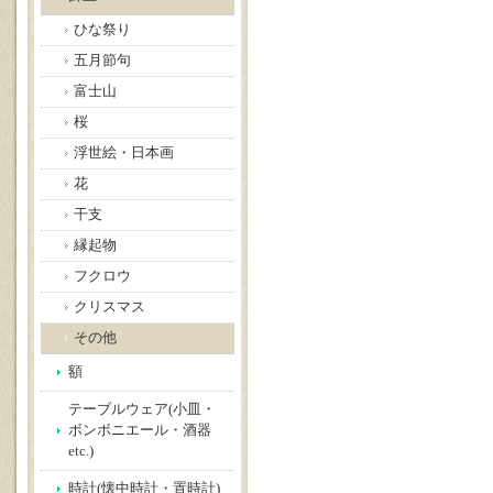
ひな祭り
五月節句
富士山
桜
浮世絵・日本画
花
干支
縁起物
フクロウ
クリスマス
その他
額
テーブルウェア(小皿・
ボンボニエール・酒器
etc.)
時計(懐中時計・置時計)