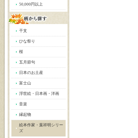
50,000円以上
干支
ひな祭り
桜
五月節句
日本のお土産
富士山
浮世絵・日本画・洋画
音楽
縁起物
絵本作家・葉祥明シリー
ズ