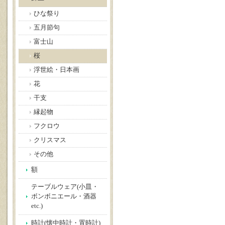
ひな祭り
五月節句
富士山
桜
浮世絵・日本画
花
干支
縁起物
フクロウ
クリスマス
その他
額
テーブルウェア(小皿・
ボンボニエール・酒器
etc.)
時計(懐中時計・置時計)