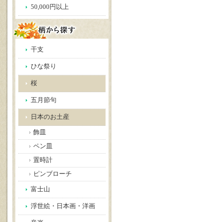
50,000円以上
干支
ひな祭り
桜
五月節句
日本のお土産
飾皿
ペン皿
置時計
ピンブローチ
富士山
浮世絵・日本画・洋画