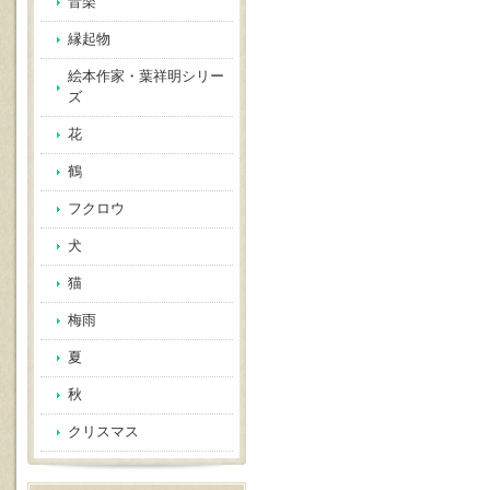
音楽
縁起物
絵本作家・葉祥明シリー
ズ
花
鶴
フクロウ
犬
猫
梅雨
夏
秋
クリスマス