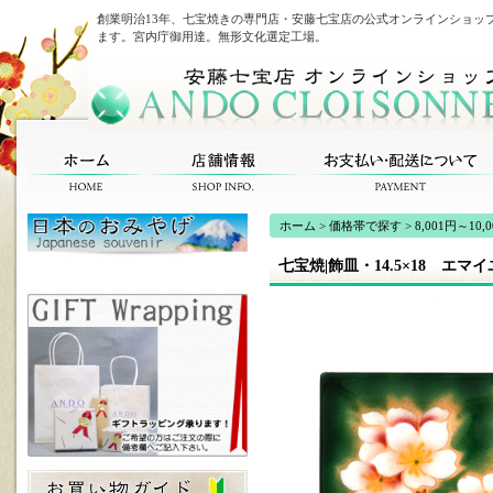
創業明治13年、七宝焼きの専門店・安藤七宝店の公式オンラインショッ
ます。宮内庁御用達。無形文化選定工場。
ホーム
>
価格帯で探す
>
8,001円～10,
七宝焼|飾皿・14.5×18 エマ