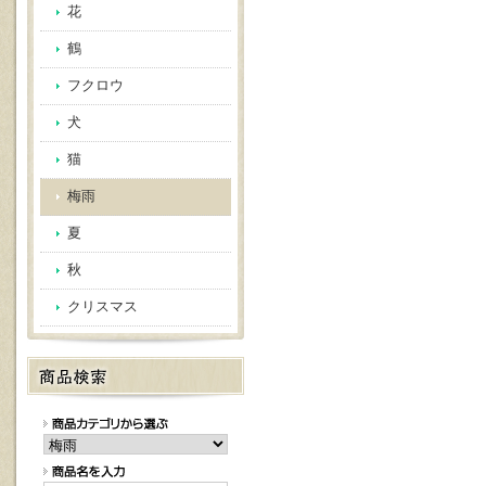
花
鶴
フクロウ
犬
猫
梅雨
夏
秋
クリスマス