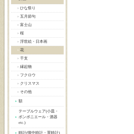
ひな祭り
五月節句
富士山
桜
浮世絵・日本画
花
干支
縁起物
フクロウ
クリスマス
その他
額
テーブルウェア(小皿・
ボンボニエール・酒器
etc.)
時計(懐中時計・置時計)