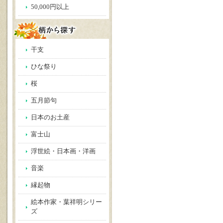
50,000円以上
干支
ひな祭り
桜
五月節句
日本のお土産
富士山
浮世絵・日本画・洋画
音楽
縁起物
絵本作家・葉祥明シリー
ズ