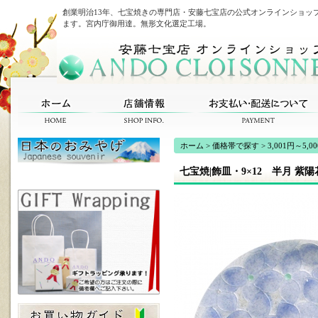
創業明治13年、七宝焼きの専門店・安藤七宝店の公式オンラインショッ
ます。宮内庁御用達。無形文化選定工場。
ホーム
>
価格帯で探す
>
3,001円～5,0
七宝焼|飾皿・9×12 半月 紫