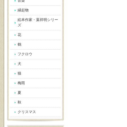
音楽
縁起物
絵本作家・葉祥明シリー
ズ
花
鶴
フクロウ
犬
猫
梅雨
夏
秋
クリスマス