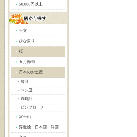
50,000円以上
干支
ひな祭り
桜
五月節句
日本のお土産
飾皿
ペン皿
置時計
ピンブローチ
富士山
浮世絵・日本画・洋画