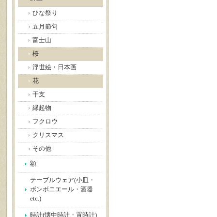
ひな祭り
五月節句
富士山
桜
浮世絵・日本画
花
干支
縁起物
フクロウ
クリスマス
その他
額
テーブルウェア(小皿・
ボンボニエール・酒器
etc.)
時計(懐中時計・置時計)