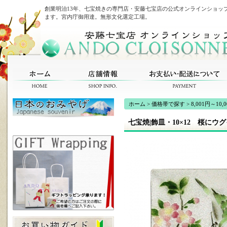
創業明治13年、七宝焼きの専門店・安藤七宝店の公式オンラインショッ
ます。宮内庁御用達。無形文化選定工場。
ホーム
>
価格帯で探す
>
8,001円～10,
七宝焼|飾皿・10×12 桜にウ