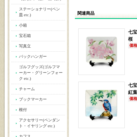
ステーショナリー(ペン
関連商品
皿 etc.)
小箱
七宝
宝石箱
桜
価格(
写真立
バックハンガー
ゴルフグッズ(ゴルフマ
ーカー・グリーンフォー
ク etc.)
七宝
チャーム
紅
価格(
ブックマーカー
根付
アクセサリー(ペンダン
ト・イヤリング etc.)
カフス