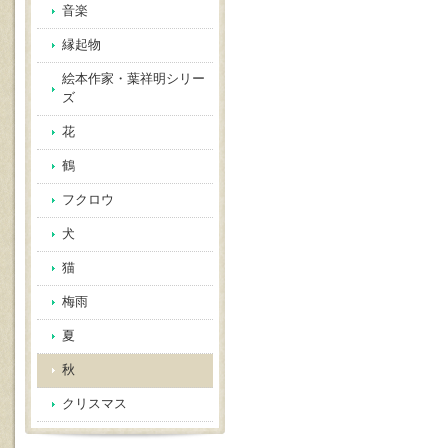
音楽
縁起物
絵本作家・葉祥明シリー
ズ
花
鶴
フクロウ
犬
猫
梅雨
夏
秋
クリスマス