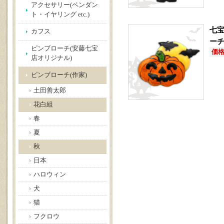
アクセサリー(ペンダン
ト・イヤリング etc.)
七宝
カフス
ーチ
ピンブローチ(安藤七宝
価格(
店オリジナル)
ピンブローチ(作家)
土田善太郎
花白組
春
夏
秋
日本
ハロウィン
犬
猫
フクロウ