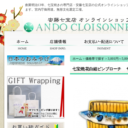
創業明治13年、七宝焼きの専門店・安藤七宝店の公式オンラインショッ
ます。宮内庁御用達。無形文化選定工場。
ホーム
>
価格帯で探す
>
3,001円～5,0
七宝焼|花白組ピンブローチ 