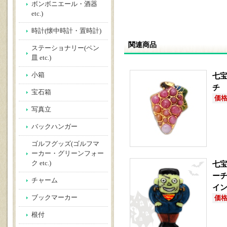
ボンボニエール・酒器
etc.)
時計(懐中時計・置時計)
関連商品
ステーショナリー(ペン
皿 etc.)
小箱
七宝
チ
宝石箱
価格(
写真立
バックハンガー
ゴルフグッズ(ゴルフマ
ーカー・グリーンフォー
ク etc.)
七宝
ーチ
チャーム
イ
ブックマーカー
価格(
根付