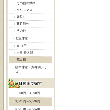
その他の動物
クリスマス
雛祭り
五月節句
その他
七宝作家
東 洋子
土田 善太郎
花白組
絵本作家・葉祥明シリー
ズ
1,000円～3,000円
3,001円～5,000円
5,001円～8,000円