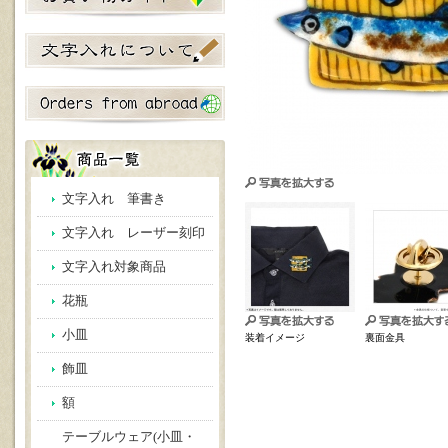
文字入れ 筆書き
文字入れ レーザー刻印
文字入れ対象商品
花瓶
小皿
装着イメージ
裏面金具
飾皿
額
テーブルウェア(小皿・