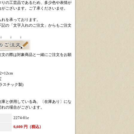
作りの工芸品であるため、多少色や表情が
合がございます。ご了承くださいませ。
入れを承っております。
下記の「文字入れのご注文」からもご注文
 ↓ ↓ ↓
注文の際は対象商品と一緒にご注文をお願
×12cm
宝
ラスチック製)
在庫と併用している為、〔在庫あり〕にな
切れの場合がございます。
2274-01e
6,600 円（税込）