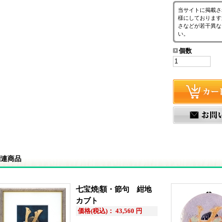
当サイトに掲載さ
様にしております
さなどが若干異な
い。
個数
関連商品
七宝焼|額・節句 紺地
カブト
価格(税込)： 43,560 円