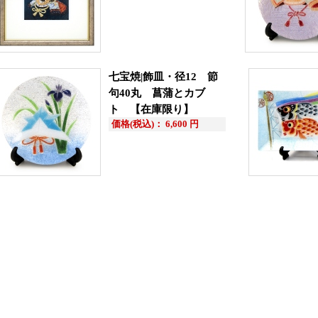
七宝焼|飾皿・径12 節
句40丸 菖蒲とカブ
ト 【在庫限り】
価格(税込)： 6,600 円