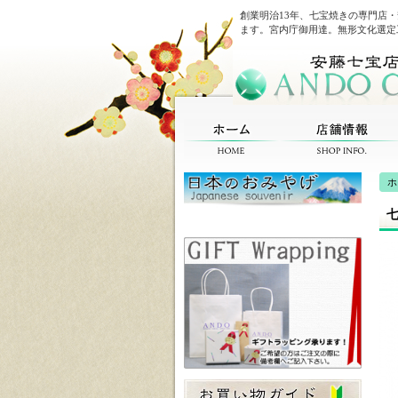
創業明治13年、七宝焼きの専門店
ます。宮内庁御用達。無形文化選定
ホ
七