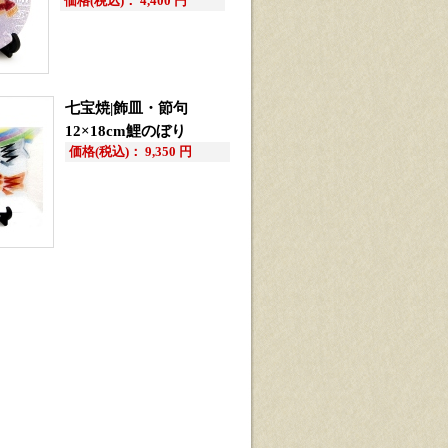
価格(税込)： 4,400 円
七宝焼|飾皿・節句
12×18cm鯉のぼり
価格(税込)： 9,350 円