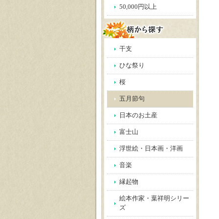
50,000円以上
干支
ひな祭り
桜
五月節句
日本のお土産
富士山
浮世絵・日本画・洋画
音楽
縁起物
絵本作家・葉祥明シリー
ズ