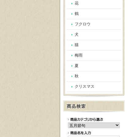
花
鶴
フクロウ
犬
猫
梅雨
夏
秋
クリスマス