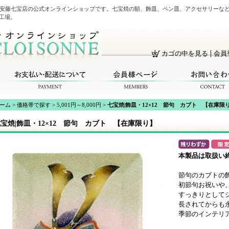
・安藤七宝店の公式オンラインショップです。七宝焼の額、飾皿、ペン皿、アクセサリーな
工場。
カゴの中を見る
会員
ーム
>
価格帯で探す
>
5,001円～8,000円
>
七宝焼|飾皿・12×12 節句 カブト 【在庫限
宝焼|飾皿・12×12 節句 カブト 【在庫限り】
本製品は取扱い
節句のカブトの
初節句お祝いや
すっきりとして
長されてからも
季節のインテリ