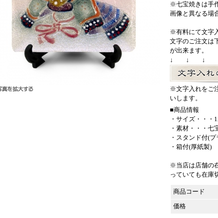
※七宝焼きは手
画像と異なる場
※有料にて文字
文字のご注文は
が出来ます。
↓ ↓ ↓
※文字入れをご
いします。
■商品情報
・サイズ・・・12
・素材・・・七
・スタンド付(プ
・箱付(厚紙製)
※当店は店舗の
っていても在庫
商品コード
価格