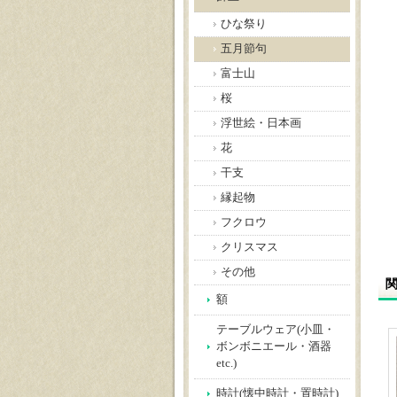
ひな祭り
五月節句
富士山
桜
浮世絵・日本画
花
干支
縁起物
フクロウ
クリスマス
その他
額
テーブルウェア(小皿・
ボンボニエール・酒器
etc.)
時計(懐中時計・置時計)