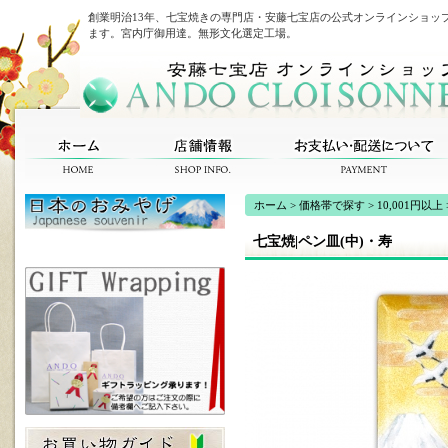
創業明治13年、七宝焼きの専門店・安藤七宝店の公式オンラインショッ
ます。宮内庁御用達。無形文化選定工場。
ホーム
>
価格帯で探す
>
10,001円以上
七宝焼|ペン皿(中)・寿