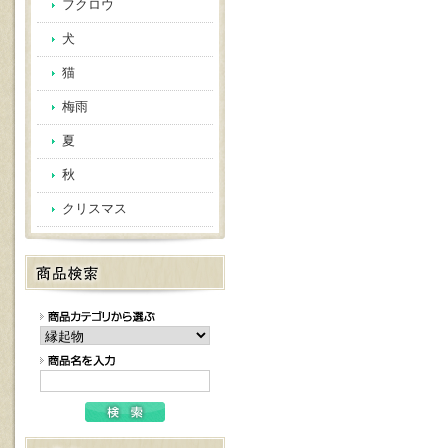
フクロウ
犬
猫
梅雨
夏
秋
クリスマス