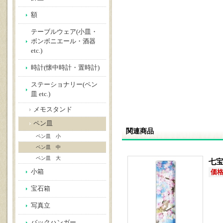
額
テーブルウェア(小皿・
ボンボニエール・酒器
etc.)
時計(懐中時計・置時計)
ステーショナリー(ペン
皿 etc.)
メモスタンド
ペン皿
関連商品
ペン皿 小
ペン皿 中
ペン皿 大
七宝
小箱
価格(
宝石箱
写真立
バックハンガー