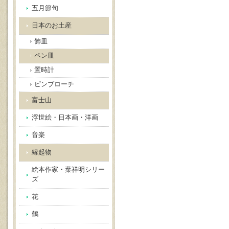
五月節句
日本のお土産
飾皿
ペン皿
置時計
ピンブローチ
富士山
浮世絵・日本画・洋画
音楽
縁起物
絵本作家・葉祥明シリー
ズ
花
鶴