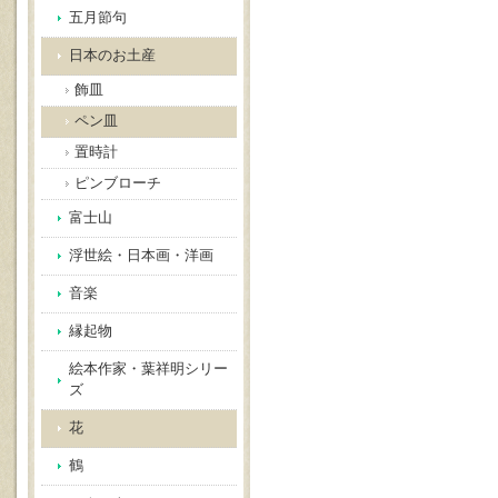
五月節句
日本のお土産
飾皿
ペン皿
置時計
ピンブローチ
富士山
浮世絵・日本画・洋画
音楽
縁起物
絵本作家・葉祥明シリー
ズ
花
鶴