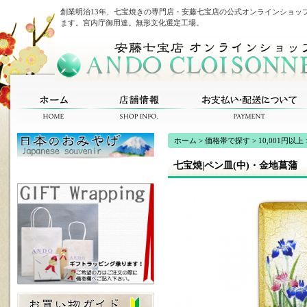
創業明治13年、七宝焼きの専門店・安藤七宝店の公式オンラインショッ
ます。宮内庁御用達。無形文化選定工場。
ホーム
>
価格帯で探す
>
10,001円以上
七宝焼|ペン皿(中)・金地菖蒲